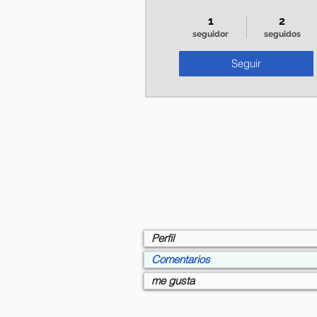
+
4
1
2
seguidor
seguidos
Seguir
Perfil
Comentarios
me gusta