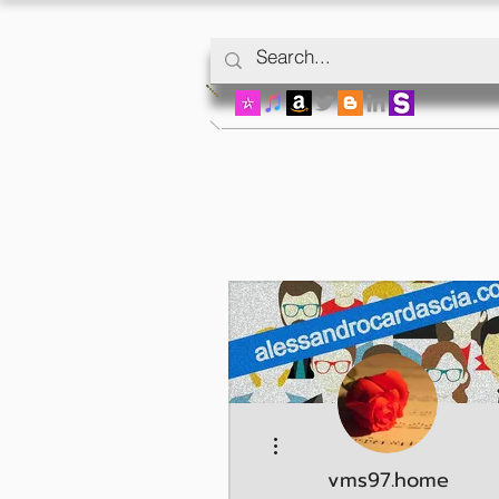
Más acciones
vms97.home