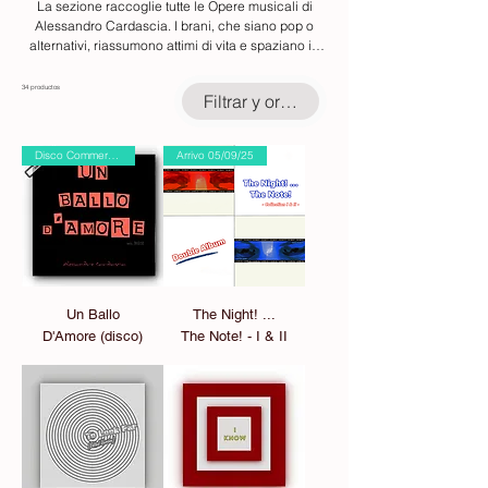
La sezione raccoglie tutte le Opere musicali di
Alessandro Cardascia. I brani, che siano pop o
alternativi, riassumono attimi di vita e spaziano in
un periodo che va dagli anni 80 ad oggi. L'essenza
della creatività in essere ... (alternativa la sua
34 productos
Filtrar y ordenar
musica rispetto alle arti comuni, di far Musica!).
Disco Commerciale
Arrivo 05/09/25
Un Ballo
The Night! ...
D'Amore (disco)
The Note! - I & II