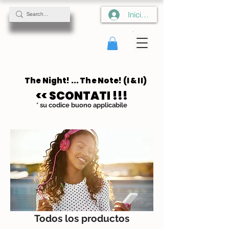
Iniciar sesión
The Night! ... The Note! (I & II)
The Night! ... The Note! (I & II)
<< SCONTATI !!!
<< SCONTATI !!!
* su codice buono applicabile
Todos los productos