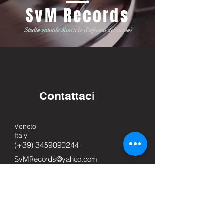
SvM Records
S
tudio
v
irtuale
M
usicale
(l'officina del suono)
Contattaci
Veneto
Italy
(+39)
3459090244
SvMRecords@yahoo.com
SvMRecords@hotmail.com
SvMRecords.Italia@gmail.com
Nome