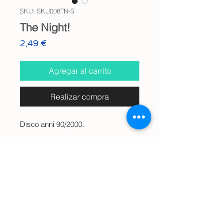
SKU: SKU008TN-S
The Night!
Precio
2,49 €
Agregar al carrito
Realizar compra
Disco anni 90/2000.
Info
Audio Digitale Wav
Anteprima Audio
🔊
The Night!
Spedizione